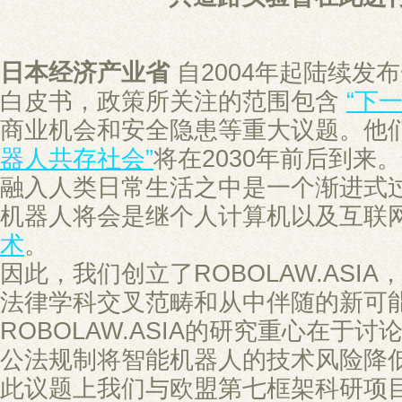
日本经济产业省
自2004年起陆续发
白皮书，政策所关注的范围包含
“下
商业机会和安全隐患等重大议题。他
器人共存社会”
将在2030年前后到来
融入人类日常生活之中是一个渐进式
机器人将会是继个人计算机以及互联
术
。
因此，我们创立了ROBOLAW.ASI
法律学科交叉范畴和从中伴随的新可
ROBOLAW.ASIA的研究重心在于
公法规制将智能机器人的技术风险降
此议题上我们与欧盟第七框架科研项目