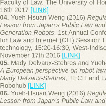
Faculty of Law, The University of H
16th 2017
[LINK]
04.
Yueh-Hsuan Weng (2016)
Regula
Lesson from Japan’s Public Law and 
Generation Robots
, 1st Annual Conf
for Law and Internet (CLI) Session: 
technology, 15:20-16:30, West-Indi
November 17th 2016
[LINK]
05.
Mady Delvaux-Stehres and Yueh
A European perspective on robot law:
Mady Delvaux-Stehres
, TECH and L
Robohub
[LINK]
06.
Yueh-Hsuan Weng (2016)
Regula
Lesson from Japan’s Public Law and 