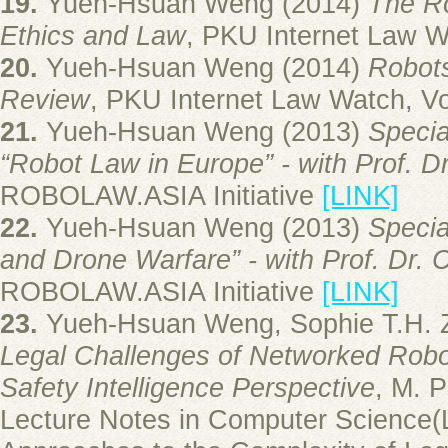
19.
Yueh-Hsuan Weng (2014)
The Ro
Ethics and Law
, PKU Internet Law Wa
20.
Yueh-Hsuan Weng (2014)
Robots
Review
, PKU Internet Law Watch, Vo
21.
Yueh-Hsuan Weng (2013)
Specia
“Robot Law in Europe” - with Prof. Dr
ROBOLAW.ASIA Initiative
[LINK]
22.
Yueh-Hsuan Weng (2013)
Specia
and Drone Warfare” - with Prof. Dr. 
ROBOLAW.ASIA Initiative
[LINK]
23.
Yueh-Hsuan Weng, Sophie T.H. 
Legal Challenges of Networked Robo
Safety Intelligence Perspective
, M. P
Lecture Notes in Computer Science(