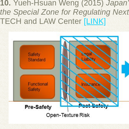
10.
Yueh-Hsuan Weng (2015)
Japan’
the Special Zone for Regulating Nex
TECH and LAW Center
[LINK]