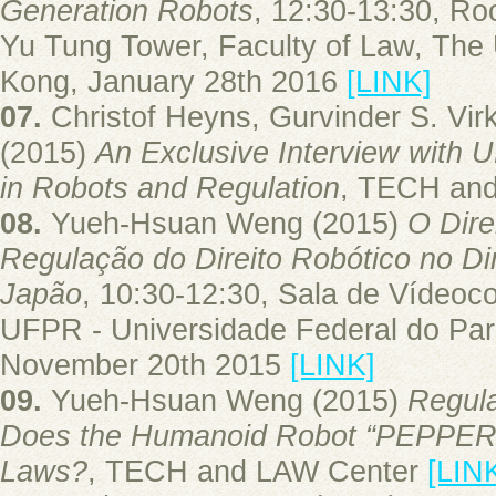
Generation Robots
, 12:30-13:30, R
Yu Tung Tower, Faculty of Law, The 
Kong, January 28th 2016
[LINK]
07.
Christof Heyns, Gurvinder S. Vi
(2015)
An Exclusive Interview with 
in Robots and Regulation
, TECH an
08.
Yueh-Hsuan Weng (2015)
O Dire
Regulação do Direito Robótico no Dir
Japão
, 10:30-12:30, Sala de Vídeoco
UFPR - Universidade Federal do Para
November 20th 2015
[LINK]
09.
Yueh-Hsuan Weng (2015)
Regula
Does the Humanoid Robot “PEPPER
Laws?
, TECH and LAW Center
[LIN