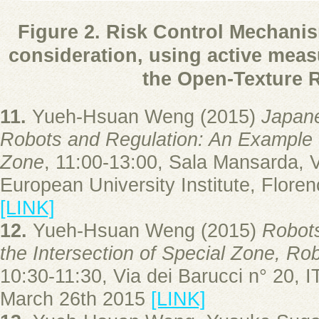
Figure 2. Risk Control Mechani
consideration, using active mea
the Open-Texture R
11.
Yueh-Hsuan Weng (2015)
Japane
Robots and Regulation: An Example 
Zone
, 11:00-13:00, Sala Mansarda, V
European University Institute, Floren
[LINK]
12.
Yueh-Hsuan Weng (2015)
Robots
the Intersection of Special Zone, Ro
10:30-11:30, Via dei Barucci n° 20,
March 26th 2015
[LINK]