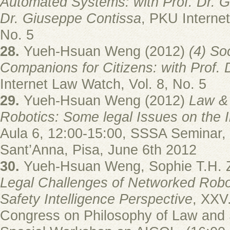
Automated Systems: with Prof. Dr. G
Dr. Giuseppe Contissa
, PKU Interne
No. 5
28.
Yueh-Hsuan Weng (2012)
(4) So
Companions for Citizens: with Prof. 
Internet Law Watch, Vol. 8, No. 5
29.
Yueh-Hsuan Weng (2012)
Law &
Robotics: Some legal Issues on the I
Aula 6, 12:00-15:00, SSSA Seminar,
Sant’Anna, Pisa, June 6th 2012
30.
Yueh-Hsuan Weng, Sophie T.H. 
Legal Challenges of Networked Robo
Safety Intelligence Perspective
, XXV
Congress on Philosophy of Law and 