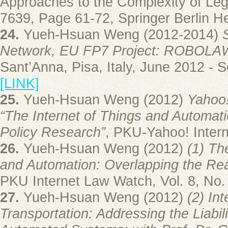
Approaches to the Complexity of Leg
7639, Page 61-72, Springer Berlin H
24.
Yueh-Hsuan Weng (2012-2014)
Network, EU FP7 Project: ROBOLA
Sant’Anna, Pisa, Italy, June 2012 -
[LINK]
25.
Yueh-Hsuan Weng (2012)
Yahoo!
“The Internet of Things and Automati
Policy Research”
, PKU-Yahoo! Inter
26.
Yueh-Hsuan Weng (2012)
(1) Th
and Automation: Overlapping the Rea
PKU Internet Law Watch, Vol. 8, No.
27.
Yueh-Hsuan Weng (2012)
(2) Int
Transportation: Addressing the Liabil