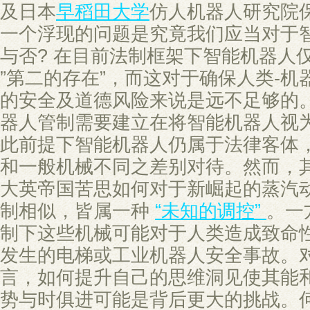
及日本
早稻田大学
仿人机器人研究院
一个浮现的问题是究竟我们应当对于
与否? 在目前法制框架下智能机器人
”第二的存在”，而这对于确保人类-
的安全及道德风险来说是远不足够的
器人管制需要建立在将智能机器人视
此前提下智能机器人仍属于法律客体
和一般机械不同之差别对待。然而，其
大英帝国苦思如何对于新崛起的蒸汽
制相似，皆属一种
“未知的调控”
。一
制下这些机械可能对于人类造成致命
发生的电梯或工业机器人安全事故。
言，如何提升自己的思维洞见使其能
势与时俱进可能是背后更大的挑战。