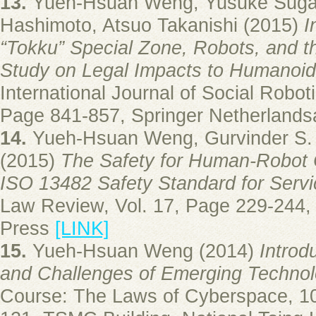
13.
Yueh-Hsuan Weng, Yusuke Sugah
Hashimoto, Atsuo Takanishi (2015)
I
“Tokku” Special Zone, Robots, and 
Study on Legal Impacts to Humanoi
International Journal of Social Roboti
Page 841-857, Springer Netherland
14.
Yueh-Hsuan Weng, Gurvinder S. 
(2015)
The Safety for Human-Robot 
ISO 13482 Safety Standard for Serv
Law Review, Vol. 17, Page 229-244, 
Press
[LINK]
15.
Yueh-Hsuan Weng (2014)
Introd
and Challenges of Emerging Technol
Course: The Laws of Cyberspace, 1