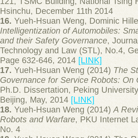
121, TSMC Building, National Tsing 
Hsinchu, December 11th 2014
16.
Yueh-Hsuan Weng, Dominic Hill
Intelligentization of Automobiles: S
and their Safety Governance
, Journa
Technology and Law (STL), No.4, Ge
Page 632-646, 2014
[LINK]
17.
Yueh-Hsuan Weng (2014)
The St
Governance for Service Robots: On 
Ph.D. Dissertation, Peking Universit
Beijing, May, 2014
[LINK]
18.
Yueh-Hsuan Weng (2014)
A Revi
Robots and Warfare
, PKU Internet L
No. 4