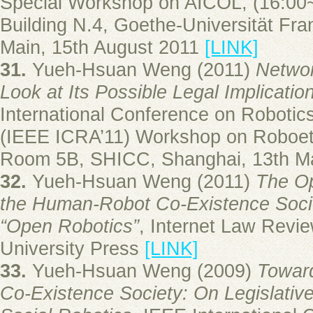
Special Workshop on AICOL, (16:00
Building N.4, Goethe-Universität Fra
Main, 15th August 2011
[LINK]
31.
Yueh-Hsuan Weng (2011)
Networ
Look at Its Possible Legal Implicatio
International Conference on Robotic
(IEEE ICRA’11) Workshop on Roboeth
Room 5B, SHICC, Shanghai, 13th 
32.
Yueh-Hsuan Weng (2011)
The Op
the Human-Robot Co-Existence Soci
“Open Robotics”
, Internet Law Revie
University Press
[LINK]
33.
Yueh-Hsuan Weng (2009)
Towar
Co-Existence Society: On Legislativ