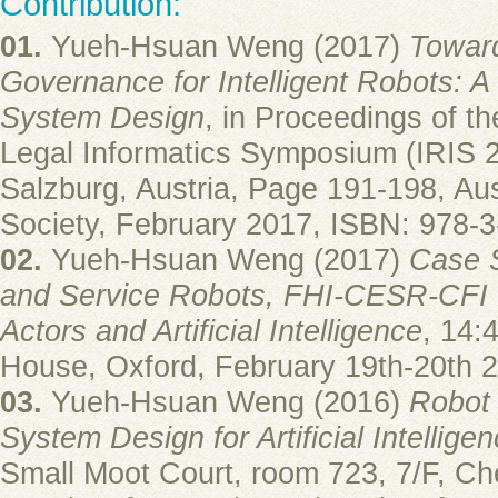
Contribution:
01.
Yueh-Hsuan Weng (2017)
Toward
Governance for Intelligent Robots: A
System Design
, in Proceedings of th
Legal Informatics Symposium (IRIS 2
Salzburg, Austria, Page 191-198, Au
Society, February 2017, ISBN: 978-
02.
Yueh-Hsuan Weng (2017)
Case S
and Service Robots, FHI-CESR-CFI
Actors and Artificial Intelligence
, 14:
House, Oxford, February 19th-20th
03.
Yueh-Hsuan Weng (2016)
Robot 
System Design for Artificial Intellige
Small Moot Court, room 723, 7/F, C