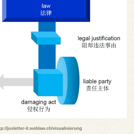
jusletter-it.weblaw.ch/visualisierung