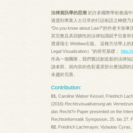
法律資訊學的思潮
於許多國際學術會議中萌芽
過渡到專業人士日常的行話術語之轉變乃是
“Do you know about Law?”的作者卡
其完整且具回饋性的法律知識賦予兒童和
透過瑞士 Weblaw出版。 這種方法學
Legal Visualization）”的研究基礎：
http:/
作為一個團隊，我們嘗試創造新的法律知
讀者群。就內容的色彩還原部分應強調的
未趨於完善。
Contribution:
01.
Caroline Walser Kessel, Friedrich La
(2016)
Rechtsvisualisierung als Vernetz
das Recht?»
Paper presented on the Intern
Rechtsinformatik Symposion, 25. bis 27. F
02.
Friedrich Lachmayer, Vytautas Cyras