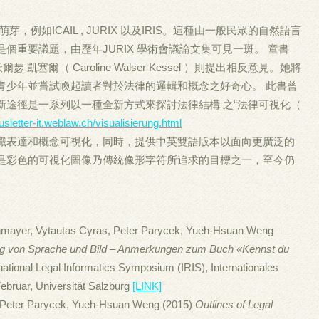
，例如ICAIL , JURIX 以及IRIS。這種由一般民眾的自然語言
個重要議題，由歷年JURIX 學術會議論文集可見一斑。 童書
洛琳沃爾瑟 凱塞爾（ Caroline Walser Kessel ）則提出相反意見。她將
青少年並嘗試喚起讀者對於法律的邏輯和概念之好奇心。 此書曾
上的新途徑是一系列以一種全新方式來探討法律結構 之“法律可視化（
/jusletter-it.weblaw.ch/visualisierung.html
識表達和概念可視化，同時，提供中英雙語版本以面向更廣泛的
是彩色的可視化圖像乃傳統像形字符所追求的目標之一，至今仍
chmayer, Vytautas Cyras, Peter Parycek, Yueh-Hsuan Weng
ung von Sprache und Bild – Anmerkungen zum Buch «Kennst du
ational Legal Informatics Symposium (IRIS), Internationales
ebruar, Universität Salzburg
[LINK]
, Peter Parycek, Yueh-Hsuan Weng (2015)
Outlines of Legal