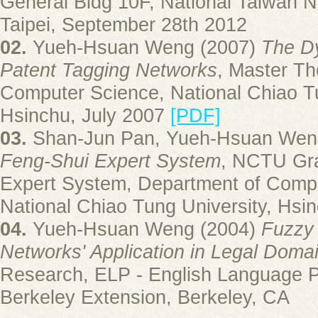
General Bldg 10F, National Taiwan N
Taipei, September 28th 2012
02.
Yueh-Hsuan Weng (2007)
The Dy
Patent Tagging Networks
, Master Th
Computer Science, National Chiao Tu
Hsinchu, July 2007
[PDF]
03.
Shan-Jun Pan, Yueh-Hsuan Wen
Feng-Shui Expert System
, NCTU Gr
Expert System, Department of Comp
National Chiao Tung University, Hsi
04.
Yueh-Hsuan Weng (2004)
Fuzzy 
Networks' Application in Legal Doma
Research, ELP - English Language 
Berkeley Extension, Berkeley, CA