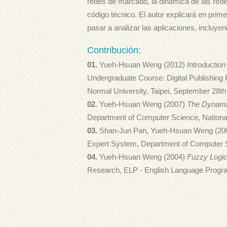
redes de marcado, la dinámica de las rede
código técnico. El autor explicará en prim
pasar a analizar las aplicaciones, incluyen
Contribución:
01.
Yueh-Hsuan Weng (2012)
Introduction
Undergraduate Course: Digital Publishing 
Normal University, Taipei, September 28t
02.
Yueh-Hsuan Weng (2007)
The Dynamic
Department of Computer Science, National
03.
Shan-Jun Pan, Yueh-Hsuan Weng (20
Expert System, Department of Computer S
04.
Yueh-Hsuan Weng (2004)
Fuzzy Logic
Research, ELP - English Language Progr