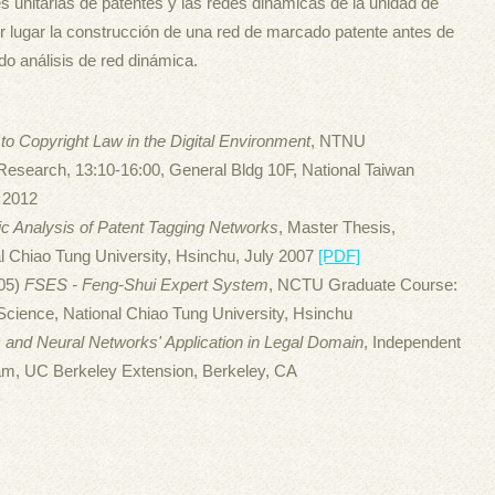
s unitarias de patentes y las redes dinámicas de la unidad de
er lugar la construcción de una red de marcado patente antes de
do análisis de red dinámica.
 to Copyright Law in the Digital Environment
, NTNU
Research, 13:10-16:00, General Bldg 10F, National Taiwan
h 2012
 Analysis of Patent Tagging Networks
, Master Thesis,
 Chiao Tung University, Hsinchu, July 2007
[PDF]
05)
FSES - Feng-Shui Expert System
, NCTU Graduate Course:
cience, National Chiao Tung University, Hsinchu
 and Neural Networks' Application in Legal Domain
, Independent
am, UC Berkeley Extension, Berkeley, CA