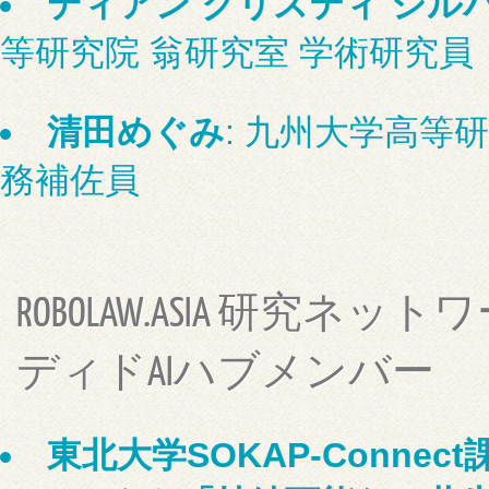
ディアン クリスティ シル
等研究院 翁研究室 学術研究員
清田めぐみ
: 九州大学高等
務補佐員
ROBOLAW.ASIA 研究ネ
ディドAIハブメンバー
東北大学SOKAP-Conne