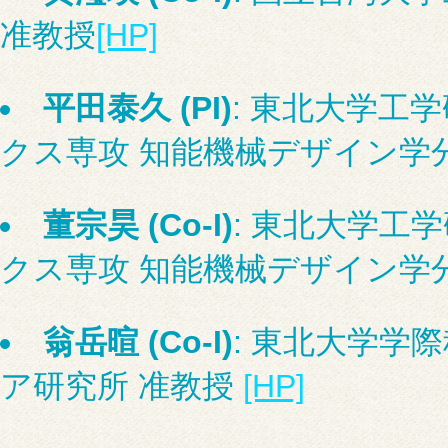
准教授
[HP]
平田泰久 (PI)
: 東北大学工
クス専攻 知能機械デザイン学
董宗昊 (Co-I)
: 東北大学工
クス専攻 知能機械デザイン学
翁岳暄 (Co-I)
: 東北大学学
ア研究所 准教授
[HP]