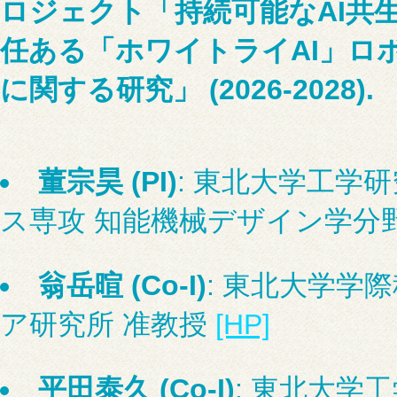
ロジェクト「持続可能なAI共
任ある「ホワイトライAI」ロ
に関する研究」 (2026-2028).
董宗昊 (PI)
: 東北大学工学
ス専攻 知能機械デザイン学分野
翁岳暄 (Co-I)
: 東北大学学
ア研究所 准教授
[HP]
平田泰久 (Co-I)
: 東北大学