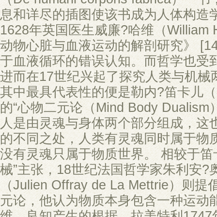
息和详尽的插图使该书成为人体构造
1628年英国医生威廉?哈维（William
动物心脏与血液运动的解剖研究》 [14
于血液循环的错误认知。而哲学也受
进而在17世纪兴起了探究人类与机械
其中最具代表性的便是勒内?笛卡儿（Ren?
的“心物二元论（Mind Body Dualism
人是由灵魂与身体两个部分组成，这
的不同之处，人类有灵魂同时属于物质世
没有灵魂只属于物质世界。 相较于笛
械”主张，18世纪法国哲学家朱利安?
（Julien Offray de La Mettri
元论，他认为物质本身包含一种运动
维、良知产生的根据。拉美特利174