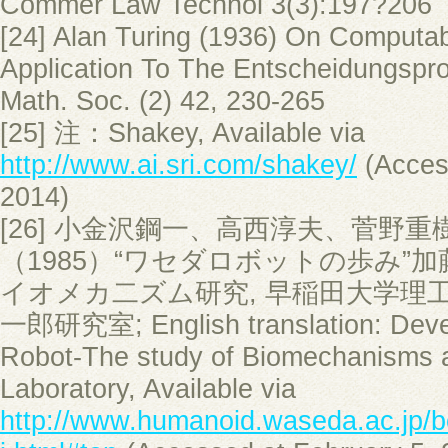
Commer Law Technol 3(3):197?206
[24] Alan Turing (1936) On Computa
Application To The Entscheidungspro
Math. Soc. (2) 42, 230-265
[25] 注：Shakey, Available via
http://www.ai.sri.com/shakey/
(Acces
2014)
[26] 小金沢鋼一、高西淳夫、菅野
（1985）“ワセダロボットの歩み”
イオメカ二ズム研究, 早稲田大学理
一郎研究室; English translation: Dev
Robot-The study of Biomechanisms at
Laboratory, Available via
http://www.humanoid.waseda.ac.jp/b