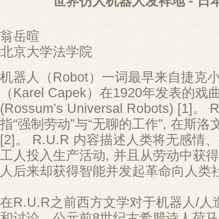
世界仿人机器人发祥地 - 日
翁岳暄
北京大学法学院
机器人（Robot）一词最早来自捷克
（Karel Capek）在1920年发表的戏
(Rossum’s Universal Robots) [
指“强制劳动”与“无聊的工作”, 在斯洛
[2]。 R.U.R 内容描述人类将无感
工人投入生产活动, 并且从劳动中获得
人后来却获得智能并发起革命向人类
在R.U.R之前西方文学对于机器人/
和讨论，公元前8世纪古希腊诗人荷马（