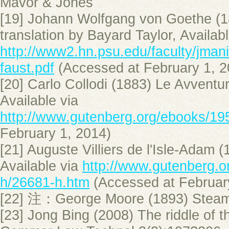
Mavor & Jones
[19] Johann Wolfgang von Goethe (1
translation by Bayard Taylor, Availabl
http://www2.hn.psu.edu/faculty/jman
faust.pdf
(Accessed at February 1, 2
[20] Carlo Collodi (1883) Le Avventu
Available via
http://www.gutenberg.org/ebooks/19
February 1, 2014)
[21] Auguste Villiers de l'Isle-Adam 
Available via
http://www.gutenberg.o
h/26681-h.htm
(Accessed at Februar
[22] 注：George Moore (1893) Stea
[23] Jong Bing (2008) The riddle of th