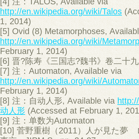
[4] 注：TALOS, Available via
http://en.wikipedia.org/wiki/Talos
(Acc
1, 2014)
[5] Ovid (8) Metamorphoses, Availabl
http://en.wikipedia.org/wiki/Metamo
February 1, 2014)
[6] 晋?陈寿《三国志?魏书》卷二十九
[7] 注：Automaton, Available via
http://en.wikipedia.org/wiki/Automato
February 1, 2014)
[8] 注：自动人形, Available via
http:/
动人形
(Accessed at February 1, 201
[9] 注：单数为Automaton
[10] 菅野重樹（2011）人が見た夢