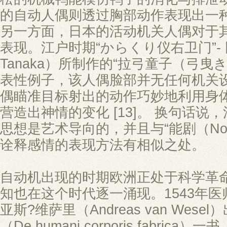
的自动人偶则透过胸部动作表现出一
另一方面，日本的活动机关人偶对于
表现。江户时期“からくり仪右卫门”- 田中
Tanaka）所制作的“拉弓童子（弓曳
表性例子，该人偶脸部并无任何机关
偶瞄准目标射出的动作巧妙地利用身
营造出神情的变化 [13]。 换句话说
思想是艺术导向的，并且与“能剧（No
诠释感情的表现方法有相似之处。
自动机出现的时期欧洲正处于科学革
知也在这个时代逐一涌现。1543年
亚斯?维萨里（Andreas van Wes
（De humani corporis fabri