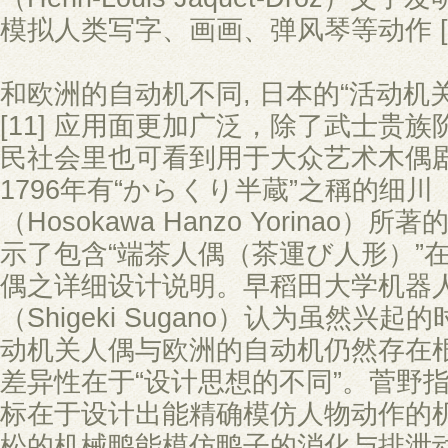
模拟人类写字、画画、弹风琴等动作 [1
和欧洲的自动机不同, 日本的“活动机关
[11] 应用面更加广泛，除了武士贵
民社会里也可看到用于大众艺术木偶
1796年有“からくり半蔵”之稱的细
（Hosokawa Hanzo Yorinao）所
示了包含“端茶人偶（茶運び人形）”
偶之详细设计说明。早稻田大学机器
（Shigeki Sugano）认为虽然兴
动机关人偶与欧洲的自动机仍然存在
差异性在于“设计思想的不同”。菅野
标在于设计出能精确模仿人物动作的
松的机械鸭能模仿鸭子的消化与排泄动