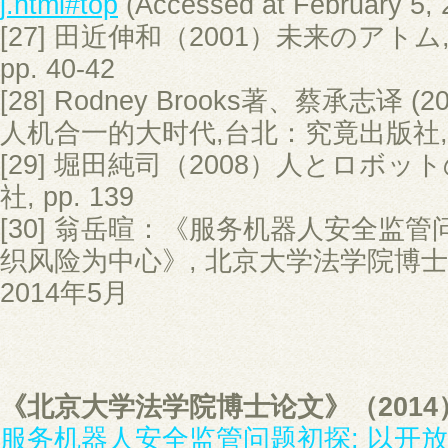
j.html#top
(Accessed at February 5, 
[27] 田近伸和（2001）未来のアトム
pp. 40-42
[28] Rodney Brooks著、蔡承志译 
人机合一的大时代,台北：究竟出版社, P
[29] 堀田純司（2008）人とロボ
社, pp. 139
[30] 翁岳暄：《服务机器人安全监
织风险为中心》, 北京大学法学院博士
2014年5月
《北京大学法学院博士论文》（2014
服务机器人安全监管问题初探: 以开