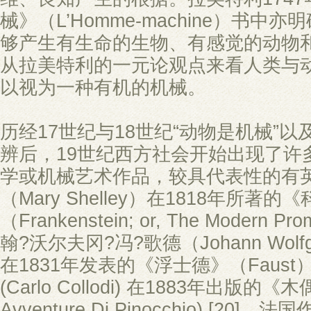
械》（L’Homme-machine）书
够产生有生命的生物、有感觉的动物和有理
从拉美特利的一元论观点来看人类与
以视为一种有机的机械。
历经17世纪与18世纪“动物是机械”以
辨后，19世纪西方社会开始出现了许
学或机械艺术作品，较具代表性的有
（Mary Shelley）在1818年所著
（Frankenstein; or, The Modern P
翰?沃尔夫冈?冯?歌德（Johann Wolfga
在1831年发表的《浮士德》（Faust）
(Carlo Collodi) 在1883年出版的
Avventure Di Pinocchio) [2