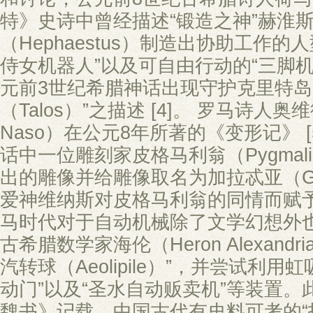
特》史诗中曾经描述“锻造之神”赫淮
（Hephaestus）制造出协助工作的
侍女机器人”以及可自由行动的“三脚机器人
元前3世纪希腊神话出现守护克里特岛
（Talos）”之描述 [4]。 罗马诗人奥维德（P
Naso）在公元8年所著的《变形记》 [
话中一位雕刻家皮格马利翁（Pygmal
出的雕像并给雕像取名为加拉忒亚（Ge
爱神维纳斯对皮格马利翁的同情而赋
马时代对于自动机械除了文学幻想外也
古希腊数学家海伦（Heron Alexand
汽转球（Aeolipile）”，并尝试利
动门”以及“圣水自动贩卖机”等装置。
魏书》记载，中国古代有史料可考的“