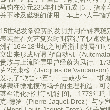
马钧在公元235年打造而成 [6]，指
并不涉及磁极的使用，车上小人手指
15世纪发条弹簧的发明并用作钟表稳
表装置在文艺复兴时期获得了快速发
洲在16至18世纪之间逐渐由附属在
立出来形成所谓的“自动机（Automata）”
贵族与上流阶层里曾经蔚为风行。17
克?沃康松（Jacques de Vaucan
发表了“吹笛小童”、 “击鼓少年”、“
械鸭细微地模仿鸭子的生理构造，可
甚至消化排泄等机能 [9]。 1773年
克-德罗（Pierre Jaquet-Droz）
（Henri-Louis Jaquet-Droz