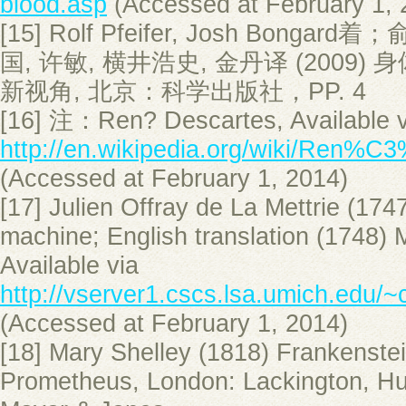
blood.asp
(Accessed at February 1, 
[15] Rolf Pfeifer, Josh Bonga
国, 许敏, 横井浩史, 金丹译 (2009
新视角, 北京：科学出版社，PP. 4
[16] 注：Ren? Descartes, Available v
http://en.wikipedia.org/wiki/Ren%
(Accessed at February 1, 2014)
[17] Julien Offray de La Mettrie (1
machine; English translation (1748)
Available via
http://vserver1.cscs.lsa.umich.edu/~
(Accessed at February 1, 2014)
[18] Mary Shelley (1818) Frankenste
Prometheus, London: Lackington, Hu