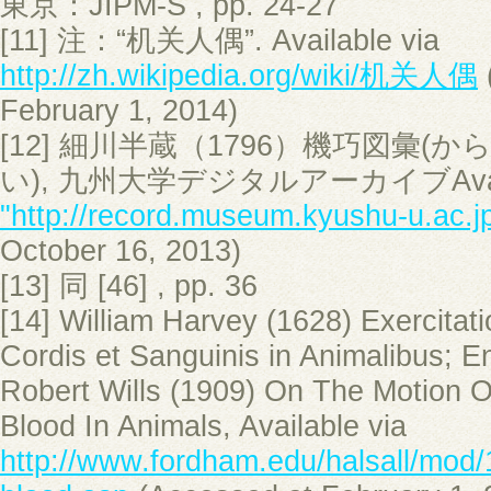
東京：JIPM-S , pp. 24-27
[11] 注：“机关人偶”. Available via
http://zh.wikipedia.org/wiki/机关人偶
February 1, 2014)
[12] 細川半蔵（1796）機巧図彙
い), 九州大学デジタルアーカイブAvaila
"http://record.museum.kyushu-u.ac.j
October 16, 2013)
[13] 同 [46] , pp. 36
[14] William Harvey (1628) Exercita
Cordis et Sanguinis in Animalibus; En
Robert Wills (1909) On The Motion 
Blood In Animals, Available via
http://www.fordham.edu/halsall/mod