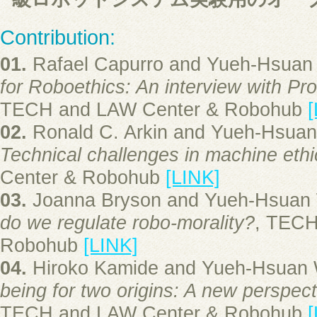
Contribution:
01.
Rafael Capurro and Yueh-Hsuan
for Roboethics: An interview with Pr
TECH and LAW Center & Robohub
[
02.
Ronald C. Arkin and Yueh-Hsuan
Technical challenges in machine ethi
Center & Robohub
[LINK]
03.
Joanna Bryson and Yueh-Hsuan
do we regulate robo-morality?
, TECH
Robohub
[LINK]
04.
Hiroko Kamide and Yueh-Hsuan
being for two origins: A new perspec
TECH and LAW Center & Robohub
[