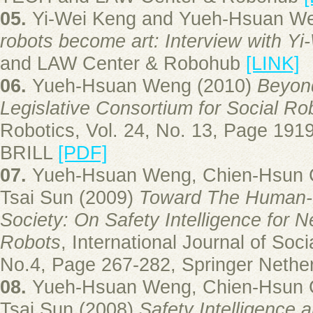
05.
Yi-Wei Keng and Yueh-Hsuan W
robots become art: Interview with Y
and LAW Center & Robohub
[LINK]
06.
Yueh-Hsuan Weng (2010)
Beyond
Legislative Consortium for Social Ro
Robotics, Vol. 24, No. 13, Page 191
BRILL
[PDF]
07.
Yueh-Hsuan Weng, Chien-Hsun 
Tsai Sun (2009)
Toward The Human-
Society: On Safety Intelligence for 
Robots
, International Journal of Soci
No.4, Page 267-282, Springer Nethe
08.
Yueh-Hsuan Weng, Chien-Hsun 
Tsai Sun (2008)
Safety Intelligence