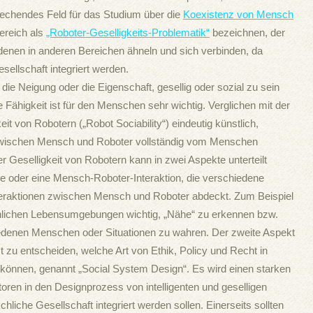
rechendes Feld für das Studium über die
Koexistenz von Mensch
ereich als
„Roboter-Geselligkeits-Problematik“
bezeichnen, der
denen in anderen Bereichen ähneln und sich verbinden, da
ellschaft integriert werden.
it, die Neigung oder die Eigenschaft, gesellig oder sozial zu sein
e Fähigkeit ist für den Menschen sehr wichtig. Verglichen mit der
eit von Robotern („Robot Sociability“) eindeutig künstlich,
 zwischen Mensch und Roboter vollständig vom Menschen
r Geselligkeit von Robotern kann in zwei Aspekte unterteilt
ve oder eine Mensch-Roboter-Interaktion, die verschiedene
teraktionen zwischen Mensch und Roboter abdeckt. Zum Beispiel
chlichen Lebensumgebungen wichtig, „Nähe“ zu erkennen bzw.
denen Menschen oder Situationen zu wahren. Der zweite Aspekt
st zu entscheiden, welche Art von Ethik, Policy und Recht in
nnen, genannt „Social System Design“. Es wird einen starken
toren in den Designprozess von intelligenten und geselligen
hliche Gesellschaft integriert werden sollen. Einerseits sollten