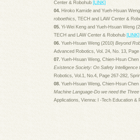
Center & Robohub
[LINK]
04.
Hiroko Kamide and Yueh-Hsuan Weng
roboethics
, TECH and LAW Center & Ro
05.
Yi-Wei Keng and Yueh-Hsuan Weng (
TECH and LAW Center & Robohub
[LINK]
06.
Yueh-Hsuan Weng (2010)
Beyond Robo
Advanced Robotics, Vol. 24, No. 13, Pag
07.
Yueh-Hsuan Weng, Chien-Hsun Chen 
Existence Society: On Safety Intelligence
Robotics, Vol.1, No.4, Page 267-282, Spr
08.
Yueh-Hsuan Weng, Chien-Hsun Chen 
Machine Language-Do we need the Three 
Applications, Vienna: I -Tech Education &