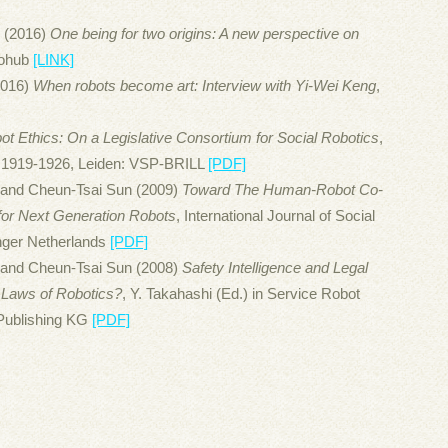
 (2016)
One being for two origins: A new perspective on
bohub
[LINK]
2016)
When robots become art: Interview with Yi-Wei Keng
,
t Ethics: On a Legislative Consortium for Social Robotics
,
e 1919-1926, Leiden: VSP-BRILL
[PDF]
and Cheun-Tsai Sun (2009)
Toward The Human-Robot Co-
 for Next Generation Robots
, International Journal of Social
inger Netherlands
[PDF]
and Cheun-Tsai Sun (2008)
Safety Intelligence and Legal
Laws of Robotics?
, Y. Takahashi (Ed.) in Service Robot
 Publishing KG
[PDF]