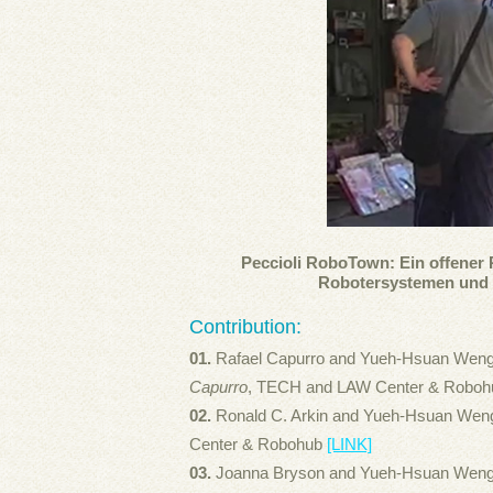
Peccioli RoboTown: Ein offener 
Robotersystemen und -d
Contribution:
01.
Rafael Capurro and Yueh-Hsuan Weng
Capurro
, TECH and LAW Center & Robo
02.
Ronald C. Arkin and Yueh-Hsuan Wen
Center & Robohub
[LINK]
03.
Joanna Bryson and Yueh-Hsuan Weng