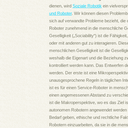
dienen, wird
Soziale Robotik
ein vielversp
und Roboter
. Wir können diesen Problemb
sich auf verwandte Probleme bezieht, die 
Roboter zunehmend in die menschliche Ges
Geselligkeit („Sociability“) ist die Fähigke
oder mit anderen gut zu interagieren. Dies
menschlichen Geselligkeit ist die Geselligk
weshalb die Eigenart und die Beziehung
kontrolliert werden kann. Das Entwerfen de
werden. Der erste ist eine Mikroperspekti
unausgesprochene Regeln in täglichen In
ist es für einen Service-Roboter in mens
einen angemessenen Abstand zu verschie
ist die Makroperspektive, wo es das Ziel i
autonomen Robotern angewendet werden kö
Bedarf geben, ethische und rechtliche Fak
Robotern einzuarbeiten, da sie in die mensc